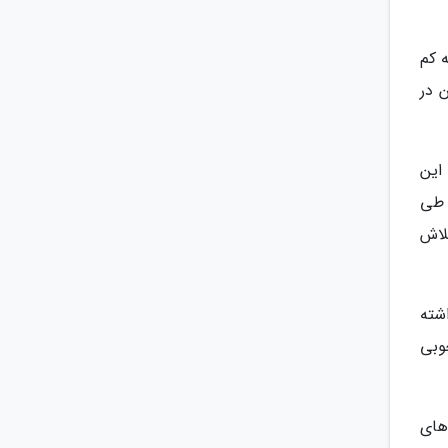
ه، که کم
ن در
این
 طی
لاش
شته
خوبی
های