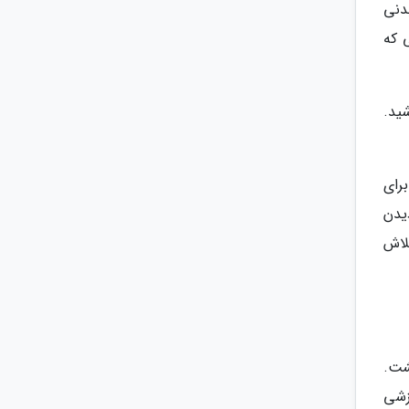
دنی
 که
ید.
رای
یدن
لاش
شت.
رزشی