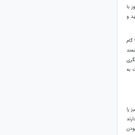
یاده روی و کامل کردن 1000 گام در روز با
د و
البته یک بررسی از 26 پژوهش گوناگون نشان داده افرادی که از گام شمار استفاده می کردند توانستند در روز بیش از 2400 گام
شمند
دیگری
 به
 را
رند
بودن