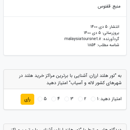
منبع: ققنوس
انتشار:
5 دی 1400
بروزرسانی:
5 دی 1400
گردآورنده:
malaysiatoursnet.ir
شناسه مطلب: 1854
به "تور هلند ارزان: آشنایی با برترین مراکز خرید هلند در
شهرهای کشور لاله و آسیاب" امتیاز دهید
امتیاز دهید:
1
2
3
4
5
رای
دیدگاه های مرتبط با "تور هلند ارزان: آشنایی با برترین مراکز