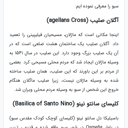
سبو را معرفی نموده ایم:
آگلان صلیب (agellans Cross)
اینجا مکانی است که ماژلان، مسیحیان فیلیپینی را تعمید
داد. آگلان صلیب یک ساختمان هشت ضلعی است که در
آن یک صلیب بزرگ وجود دارد. این صلیب در سال 1541 به
وسیله ماژلان ایجاد شد که مردم محلی مسیحی کرد. بعضی
از مردم بر این باورند که این صلیب، همان صلیب ساخته
شده به وسیله ماژلان نیست، زیرا صلیب ماگلان هنگام
خروج این شخص از سبو به وسیله مردم محلی ویران شد.
کلیسای سانتو نینو (Basilica of Santo Nino)
باسیلیکا دل سانتو نینو (کلیسای کوچک کودک مقدس سبو)
در بلوار Osmeña در شهر سبو واقع شده و قدیمی ترین