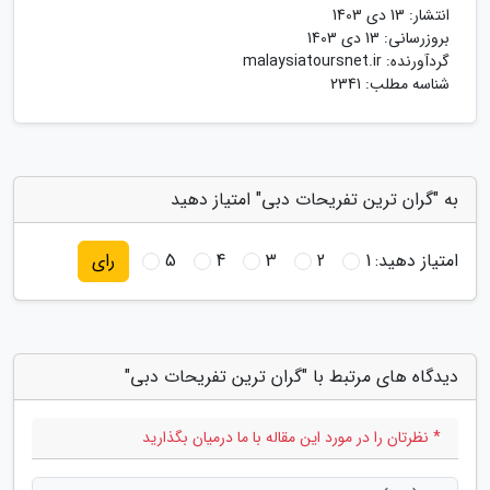
انتشار:
13 دی 1403
بروزرسانی:
13 دی 1403
گردآورنده:
malaysiatoursnet.ir
شناسه مطلب: 2341
به "گران ترین تفریحات دبی" امتیاز دهید
امتیاز دهید:
1
2
3
4
5
رای
دیدگاه های مرتبط با "گران ترین تفریحات دبی"
* نظرتان را در مورد این مقاله با ما درمیان بگذارید