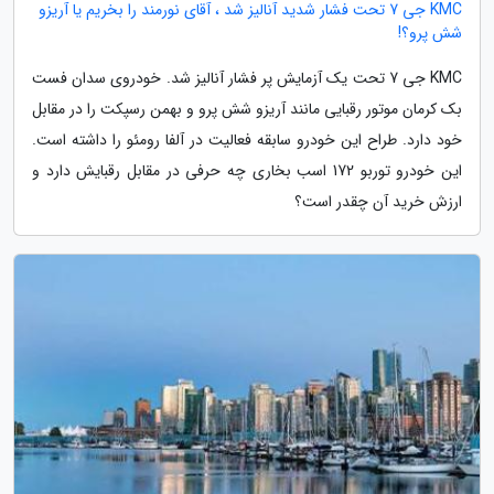
KMC جی 7 تحت فشار شدید آنالیز شد ، آقای نورمند را بخریم یا آریزو
شش پرو؟!
KMC جی 7 تحت یک آزمایش پر فشار آنالیز شد. خودروی سدان فست
بک کرمان موتور رقبایی مانند آریزو شش پرو و بهمن رسپکت را در مقابل
خود دارد. طراح این خودرو سابقه فعالیت در آلفا رومئو را داشته است.
این خودرو توربو 172 اسب بخاری چه حرفی در مقابل رقبایش دارد و
ارزش خرید آن چقدر است؟