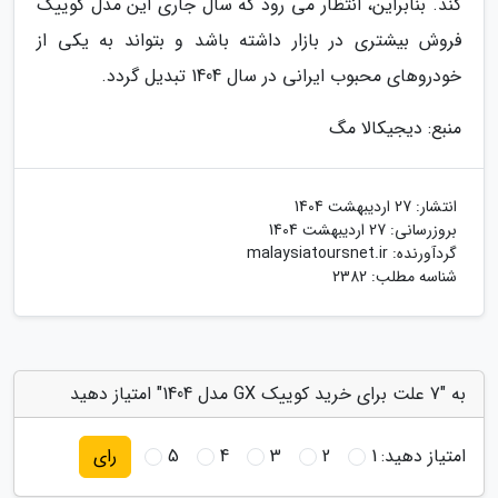
کند. بنابراین، انتظار می رود که سال جاری این مدل کوییک
فروش بیشتری در بازار داشته باشد و بتواند به یکی از
خودروهای محبوب ایرانی در سال 1404 تبدیل گردد.
منبع: دیجیکالا مگ
انتشار:
27 اردیبهشت 1404
بروزرسانی:
27 اردیبهشت 1404
گردآورنده:
malaysiatoursnet.ir
شناسه مطلب: 2382
به "7 علت برای خرید کوییک GX مدل 1404" امتیاز دهید
امتیاز دهید:
1
2
3
4
5
رای