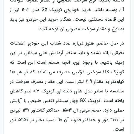
داشته باشید، نوع سوخت مصرفی و مقدار مصرف سوخت
آن وسیله باشد. خرید خودروی کوییک GX مدل 1404 نیز از
این قاعده مستثنی نیست. هنگام خرید این خودرو نیز باید
به نوع و مقدار سوخت مصرفی ان توجه کنید.
در حال حاضر، هنوز درباره عدد شتاب این خودرو اطلاعات
دقیقی ارائه نشده و باید منتظر آزمایش های میدانی در این
زمینه باشیم. با وجود این، آنچه مسلم است این است که
کوییک GX سوختی ترکیبی مصرف می نماید که در هر 100
کیلومتر به مقدار 6.9 لیتر است. این مقدار مصرف سوخت در
مقایسه با سایر مدل های دنده ای کوییک 0.3 لیتر کاهش
یافته است. کوییک GX چهار سیلندر تنفس طبیعی با آرایش
خطی دارد. حجم موتور آن 1503، حداکثر گشتاور 137 نیوتن
در 4000 دور و حداکثر قدرت آن 90 اسب بخار در 5250 دور
است.