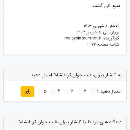
منبع: الی گشت
انتشار:
8 شهریور 1403
بروزرسانی:
8 شهریور 1403
گردآورنده:
malaysiatoursnet.ir
شناسه مطلب: 2272
به "آبشار پیران، قلب جوان کرمانشاه" امتیاز دهید
امتیاز دهید:
1
2
3
4
5
رای
دیدگاه های مرتبط با "آبشار پیران، قلب جوان کرمانشاه"