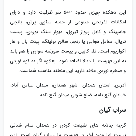
این دهکده چیزی حدود 5000 نفر ظرفیت دارد و دارای
امکانات تفریحی متنوعی از جمله سکوی پرش، بانجی
جامپینگ و کابل پرواز تیرول، دیوار سنگ نوردی، پیست
تریال، تعادل هوایی یا رنجر، سالن بولینگ، پینت بال و غار
آکواریوم است. تله کابین و پیست سورتمه سواری را هم باید
به این فهرست بلندبالا اضافه نمود. بعلاوه اگر به کوه نوردی
و صخره نوردی علاقه دارید این منطقه مناسب شماست.
آدرس: استان همدان، شهر همدان، میدان عباس آباد،
خیابان گنج نامه، ضلع شرقی میدان گنج نامه.
سراب گیان
گرچه جاذبه های طبیعت گردی در همدان تمام شدنی
نیست اما مورد آخر در فهرست ما سراب گیان است. این