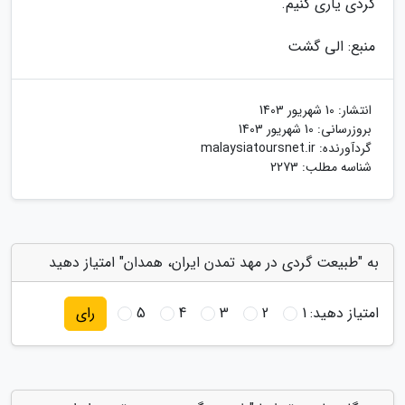
گردی یاری کنیم.
منبع: الی گشت
انتشار:
10 شهریور 1403
بروزرسانی:
10 شهریور 1403
گردآورنده:
malaysiatoursnet.ir
شناسه مطلب: 2273
به "طبیعت گردی در مهد تمدن ایران، همدان" امتیاز دهید
امتیاز دهید:
1
2
3
4
5
رای