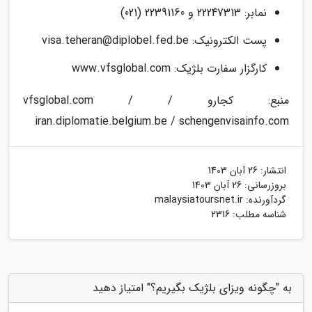
نمابر: 22247313 و 22391160 (021)
پست الکترونیک:
visa.teheran@diplobel.fed.be
کارگزار سفارت بلژیک: www.vfsglobal.com
منبع: کجارو / vfsglobal.com /
iran.diplomatie.belgium.be / schengenvisainfo.com
انتشار:
26 آبان 1403
بروزرسانی:
26 آبان 1403
گردآورنده:
malaysiatoursnet.ir
شناسه مطلب: 2316
به "چگونه ویزای بلژیک بگیریم؟" امتیاز دهید