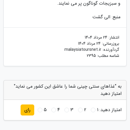
و سبزیجات گوناگون پر می نمایند.
منبع: الی گشت
انتشار:
24 مرداد 1404
بروزرسانی:
24 مرداد 1404
گردآورنده:
malaysiatoursnet.ir
شناسه مطلب: 2395
به "غذاهای سنتی چینی شما را عاشق این کشور می نماید"
امتیاز دهید
امتیاز دهید:
1
2
3
4
5
رای