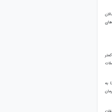
لان
های
کمتر
لات
 به
مان
قات