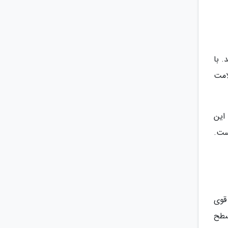
 با
امت
این
ست.
قوی
سطح