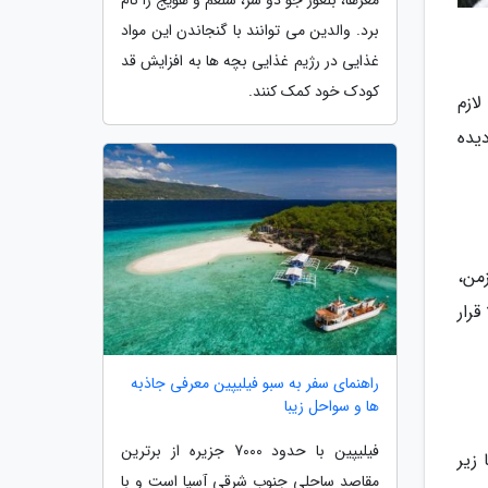
مغزها، بلغور جو دو سر، شلغم و هویج را نام
برد. والدین می توانند با گنجاندن این مواد
غذایی در رژیم غذایی بچه ها به افزایش قد
کودک خود کمک کنند.
ازم
یده
من،
رار
راهنمای سفر به سبو فیلیپین معرفی جاذبه
ها و سواحل زیبا
فیلیپین با حدود 7000 جزیره از برترین
زیر
مقاصد ساحلی جنوب شرقی آسیا است و با